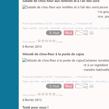
Salade de chou fleur aux lentilles et à l'ail des ours
Laisser 
t la gri
nce, pou
Posté par belleble à 15:30 -
Commentaires [
…
]
- Permalien [
#
]
Tags:
salade
,
sans blé
,
sans lait
,
sans oeuf
,
avocat
,
ail des ours
,
sans gl
Vous aimez ?
0 vote
6 février 2013
Velouté de chou-fleur à la purée de cajou
Certaines recette
nt à un ingrédient
manière habituelle
Posté par belleble à 16:00 -
Commentaires [
…
]
- Permalien [
#
]
Tags:
sans blé
,
sans lait
,
sans oeuf
,
sans gluten
,
végéta*ien
,
chou-fleur
,
Vous aimez ?
0 vote
4 février 2012
Testé pour vous !