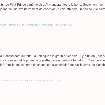
cuits. Le Petit Prince a même dit qu'il mangerait toute la boîte. Seulement, c
je me nourris exclusivement de chocolat, je vais attendre un peu pour la part
mesan
,
cornflakes
,
chou romanesco
,
mimolette
,
cerfeuil tubéreux
t
out chaud sorti du four... ou presque : le gratin d'hier soir ! Il y a un an, j'asso
s le chou-fleur et la purée de noisette dans un velouté tout doux. Clea me souf
it à l'oreille que la purée de cacahuète s'accordait à merveille avec les blanc
...
,
chou-fleur
,
muscade
,
pomme de terre
,
purée de cajou