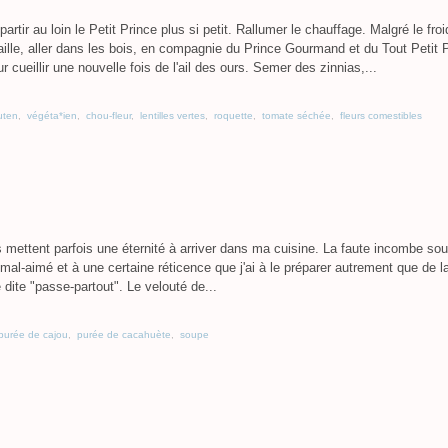
partir au loin le Petit Prince plus si petit. Rallumer le chauffage. Malgré le froi
saille, aller dans les bois, en compagnie du Prince Gourmand et du Tout Petit P
r cueillir une nouvelle fois de l'ail des ours. Semer des zinnias,...
uten
,
végéta*ien
,
chou-fleur
,
lentilles vertes
,
roquette
,
tomate séchée
,
fleurs comestibles
s mettent parfois une éternité à arriver dans ma cuisine. La faute incombe so
 mal-aimé et à une certaine réticence que j'ai à le préparer autrement que de l
 dite "passe-partout". Le velouté de...
purée de cajou
,
purée de cacahuète
,
soupe