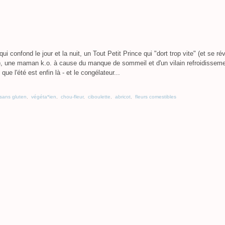
i confond le jour et la nuit, un Tout Petit Prince qui "dort trop vite" (et se rév
t), une maman k.o. à cause du manque de sommeil et d'un vilain refroidissem
ue l'été est enfin là - et le congélateur...
sans gluten
,
végéta*ien
,
chou-fleur
,
ciboulette
,
abricot
,
fleurs comestibles