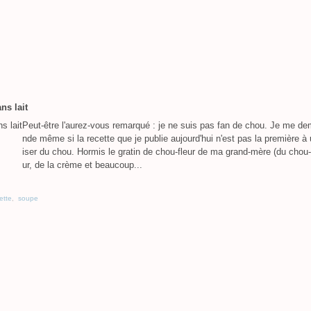
ns lait
Peut-être l'aurez-vous remarqué : je ne suis pas fan de chou. Je me d
nde même si la recette que je publie aujourd'hui n'est pas la première à u
iser du chou. Hormis le gratin de chou-fleur de ma grand-mère (du chou-
ur, de la crème et beaucoup...
ette
,
soupe