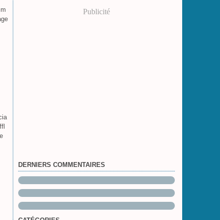
omm
Publicité
age
cia
fl
he
DERNIERS COMMENTAIRES