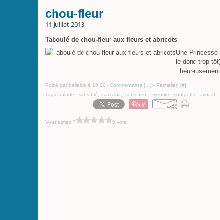
chou-fleur
11 juillet 2013
Taboulé de chou-fleur aux fleurs et abricots
Une Princesse qu
le donc trop tô
: heureusement q
Posté par belleble à 16:00 -
Commentaires [
…
]
- Permalien [
#
]
Tags:
salade
,
sans blé
,
sans lait
,
sans oeuf
,
menthe
,
courgette
,
avocat
,
Vous aimez ?
0 vote