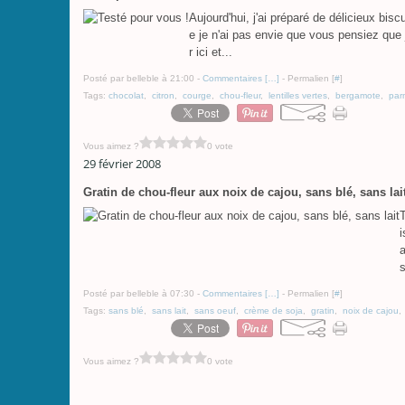
Aujourd'hui, j'ai préparé de délicieux bis
e je n'ai pas envie que vous pensiez que 
r ici et...
Posté par belleble à 21:00 -
Commentaires [
…
]
- Permalien [
#
]
Tags:
chocolat
,
citron
,
courge
,
chou-fleur
,
lentilles vertes
,
bergamote
,
par
Vous aimez ?
0 vote
29 février 2008
Gratin de chou-fleur aux noix de cajou, sans blé, sans lai
T
i
a
s
Posté par belleble à 07:30 -
Commentaires [
…
]
- Permalien [
#
]
Tags:
sans blé
,
sans lait
,
sans oeuf
,
crème de soja
,
gratin
,
noix de cajou
Vous aimez ?
0 vote