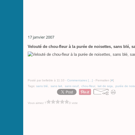
17 janvier 2007
Velouté de chou-fleur à la purée de noisettes, sans blé, sa
Posté par belleble à 11:10 -
Commentaires [
…
]
- Permalien [
#
]
Tags:
sans blé
,
sans lait
,
sans oeuf
,
chou-fleur
,
lait de soja
,
purée de nois
Vous aimez ?
0 vote