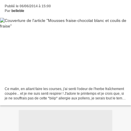
Publié le 06/06/2014 à 15:00
Par
belleble
Ce matin, en allant faire les courses, j'ai senti l'odeur de l'herbe fraîchement
coupée... et je me suis senti respirer ! J'adore le printemps et je crois que, si
je ne souffrais pas de cette *biiip* allergie aux pollens, je serais tout le temps
dehors...