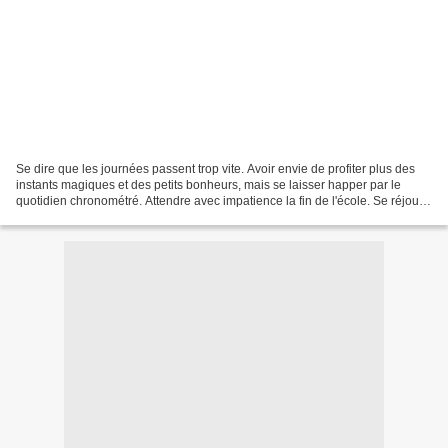
Se dire que les journées passent trop vite. Avoir envie de profiter plus des
instants magiques et des petits bonheurs, mais se laisser happer par le
quotidien chronométré. Attendre avec impatience la fin de l'école. Se réjouir
à l'idée de pouvoir continuer...