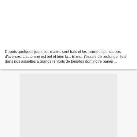
Depuis quelques jours, les matins sont frais et les journées ponctuées
d'averses. L'automne est bel et bien là... Et moi, j'essaie de prolonger l'été
dans nos assiettes à grands renforts de tomates dont notre panier
hebdomadaire regorge encore. Nos plants...