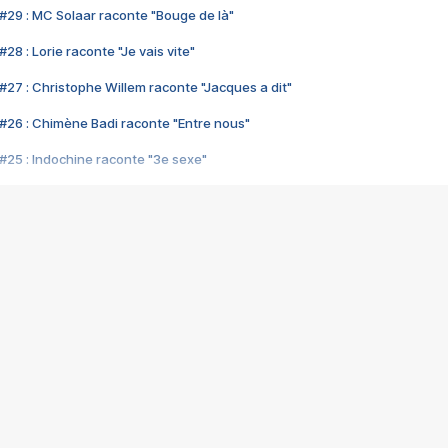
#29 : MC Solaar raconte "Bouge de là"
28 : Lorie raconte "Je vais vite"
#27 : Christophe Willem raconte "Jacques a dit"
#26 : Chimène Badi raconte "Entre nous"
#25 : Indochine raconte "3e sexe"
#24 : Zaho raconte "C'est chelou"
#23 : Patrick Bruel raconte "Au café des délices"
#22 : Kyo raconte "Le chemin"
#21 : Nolwenn Leroy raconte "Cassé"
#20 : Patrick Hernandez raconte "Born to be alive"
#19 : Lorie raconte "Près de moi"
#18 : Michael Jones raconte "A nos actes manqués" (avec Jean-Jacque
#17 : Khaled raconte "Aïcha"