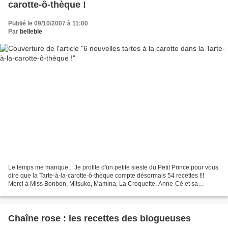
carotte-ô-thèque !
Publié le 09/10/2007 à 11:00
Par
belleble
Le temps me manque... Je profite d'un petite sieste du Petit Prince pour vous
dire que la Tarte-à-la-carotte-ô-thèque compte désormais 54 recettes !!!
Merci à Miss Bonbon, Mitsuko, Mamina, La Croquette, Anne-Cé et sa
maman ! Si, comme elles, vous aviez...
Chaîne rose : les recettes des blogueuses