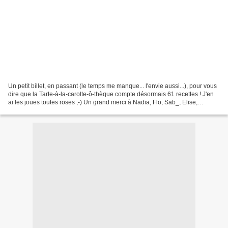
Un petit billet, en passant (le temps me manque... l'envie aussi...), pour vous
dire que la Tarte-à-la-carotte-ô-thèque compte désormais 61 recettes ! J'en
ai les joues toutes roses ;-) Un grand merci à Nadia, Flo, Sab_, Elise,
Bergeou, Babyloup et Bookworm...