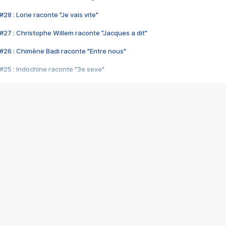
28 : Lorie raconte "Je vais vite"
#27 : Christophe Willem raconte "Jacques a dit"
#26 : Chimène Badi raconte "Entre nous"
#25 : Indochine raconte "3e sexe"
#24 : Zaho raconte "C'est chelou"
#23 : Patrick Bruel raconte "Au café des délices"
#22 : Kyo raconte "Le chemin"
#21 : Nolwenn Leroy raconte "Cassé"
#20 : Patrick Hernandez raconte "Born to be alive"
#19 : Lorie raconte "Près de moi"
#18 : Michael Jones raconte "A nos actes manqués" (avec Jean-Jacque
#17 : Khaled raconte "Aïcha"