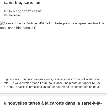
sans blé, sans lait
Publié le 10/10/2007 à 08:00
Par
belleble
Figues-noix ... Depuis quelques jours, cette association me trottait dans la
tête... Et voilà qu'hier, Marie-Laure nous lance une piqûre de rappel. Ni une
ni deux, je saisis le prétexte d'un goûter gourmand en compagnie de deux
visiteuses pour m'exécuter....
6 nouvelles tartes à la carotte dans la Tarte-à-la-