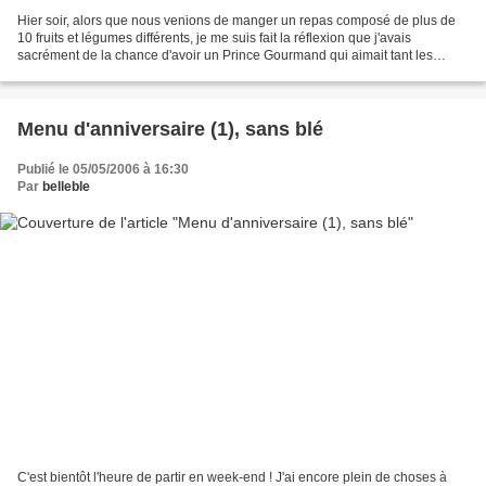
Hier soir, alors que nous venions de manger un repas composé de plus de
10 fruits et légumes différents, je me suis fait la réflexion que j'avais
sacrément de la chance d'avoir un Prince Gourmand qui aimait tant les
légumes et les crudités. Depuis plusieurs...
Menu d'anniversaire (1), sans blé
Publié le 05/05/2006 à 16:30
Par
belleble
C'est bientôt l'heure de partir en week-end ! J'ai encore plein de choses à