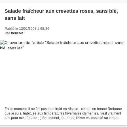
Salade fraîcheur aux crevettes roses, sans blé,
sans lait
Publié le 12/01/2007 à 08:30
Par
belleble
En ce moment, il ne fait pas bien froid en Alsace - ce qui, en bonne Bretonne
que je suis, habituée aux températures hivernales clémentes, n'est vraiment
pas pour me déplaire ;-) Seulement, pour moi, l'hiver est associé au temps
des soupes. J'adore la...