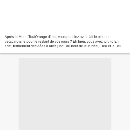
Après le Menu ToutOrange d'hier, vous pensiez avoir fait le plein de
bêtacarotène pour le restant de vos jours ? Eh bien, vous avez tort ;-p En
effet, fermement décidées à aller jusqu'au bout de leur idée, Clea et la Belle
vous avons aussi concocté un...