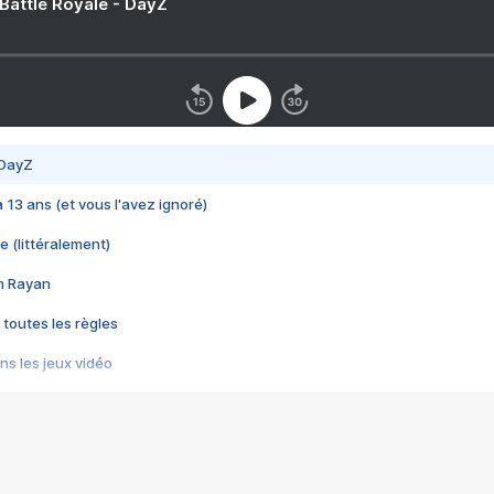
 Battle Royale - DayZ
 DayZ
 a 13 ans (et vous l'avez ignoré)
e (littéralement)
im Rayan
 toutes les règles
s les jeux vidéo
us choquant de Rockstar ? - Le scandale BULLY
e plus moche de Steam
du RÊVE tourne au CAUCHEMAR