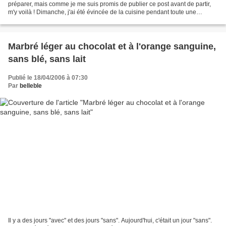
préparer, mais comme je me suis promis de publier ce post avant de partir,
m'y voilà ! Dimanche, j'ai été évincée de la cuisine pendant toute une
matinée. Si, si ! Mais c'était...
Marbré léger au chocolat et à l'orange sanguine,
sans blé, sans lait
Publié le 18/04/2006 à 07:30
Par
belleble
Il y a des jours "avec" et des jours "sans". Aujourd'hui, c'était un jour "sans".