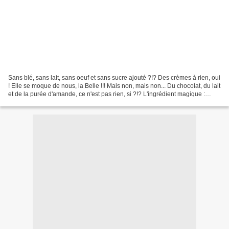
Sans blé, sans lait, sans oeuf et sans sucre ajouté ?!? Des crèmes à rien, oui
! Elle se moque de nous, la Belle !!! Mais non, mais non... Du chocolat, du lait
et de la purée d'amande, ce n'est pas rien, si ?!? L'ingrédient magique :
l'agar-agar. Le résultat...