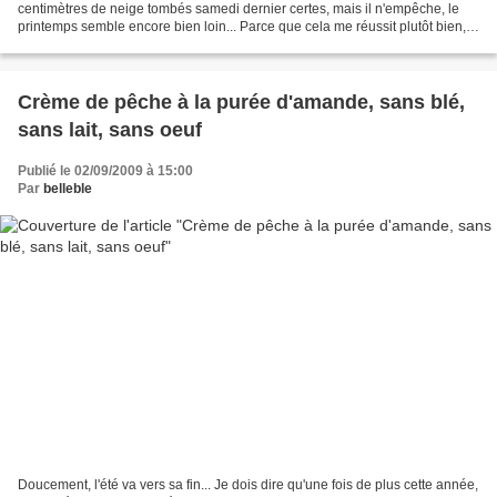
centimètres de neige tombés samedi dernier certes, mais il n'empêche, le
printemps semble encore bien loin... Parce que cela me réussit plutôt bien,
j'ai repris ma tricothérapie. Même...
Crème de pêche à la purée d'amande, sans blé,
sans lait, sans oeuf
Publié le 02/09/2009 à 15:00
Par
belleble
Doucement, l'été va vers sa fin... Je dois dire qu'une fois de plus cette année,