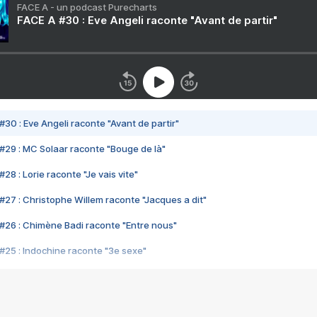
FACE A - un podcast Purecharts
FACE A #30 : Eve Angeli raconte "Avant de partir"
#30 : Eve Angeli raconte "Avant de partir"
#29 : MC Solaar raconte "Bouge de là"
28 : Lorie raconte "Je vais vite"
#27 : Christophe Willem raconte "Jacques a dit"
#26 : Chimène Badi raconte "Entre nous"
#25 : Indochine raconte "3e sexe"
#24 : Zaho raconte "C'est chelou"
#23 : Patrick Bruel raconte "Au café des délices"