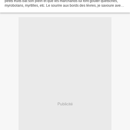
petits fruits bat son plein et que les marchands lui font goûter quetsches,
myrobolans, myrtilles, etc. Le sourire aux bords des lèvres, je savoure avec
lui ces moments gourmands,...
Publicité