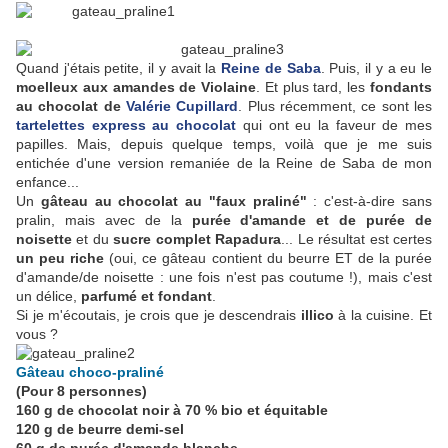
Quand j'étais petite, il y avait la
Reine de Saba
. Puis, il y a eu le
moelleux aux amandes de Violaine
. Et plus tard, les
fondants
au chocolat de
Valérie Cupillard
. Plus récemment, ce sont les
tartelettes express au chocolat
qui ont eu la faveur de mes
papilles. Mais, depuis quelque temps, voilà que je me suis
entichée d'une version remaniée de la Reine de Saba de mon
enfance...
Un
gâteau au chocolat au "faux praliné"
: c'est-à-dire sans
pralin, mais avec de la
purée d'amande et de
purée de
noisette
et du
sucre complet Rapadura
... Le résultat est certes
un peu riche
(oui, ce gâteau contient du beurre ET de la purée
d'amande/de noisette : une fois n'est pas coutume !), mais c'est
un délice,
parfumé et fondant
.
Si je m'écoutais, je crois que je descendrais
illico
à la cuisine. Et
vous ?
Gâteau choco-praliné
(Pour 8 personnes)
160 g de chocolat noir à 70 % bio et équitable
120 g de beurre demi-sel