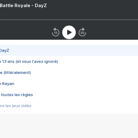
 Battle Royale - DayZ
 DayZ
 a 13 ans (et vous l'avez ignoré)
e (littéralement)
im Rayan
 toutes les règles
s les jeux vidéo
us choquant de Rockstar ? - Le scandale BULLY
e plus moche de Steam