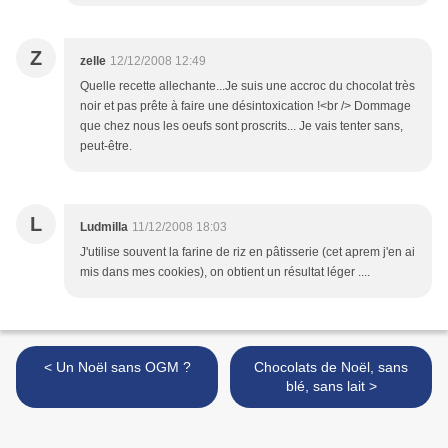
Z
zelle
12/12/2008 12:49
Quelle recette allechante...Je suis une accroc du chocolat très
noir et pas prête à faire une désintoxication !<br /> Dommage
que chez nous les oeufs sont proscrits... Je vais tenter sans,
peut-être.
L
Ludmilla
11/12/2008 18:03
J'utilise souvent la farine de riz en pâtisserie (cet aprem j'en ai
mis dans mes cookies), on obtient un résultat léger ....
< Un Noël sans OGM ?
Chocolats de Noël, sans
blé, sans lait >