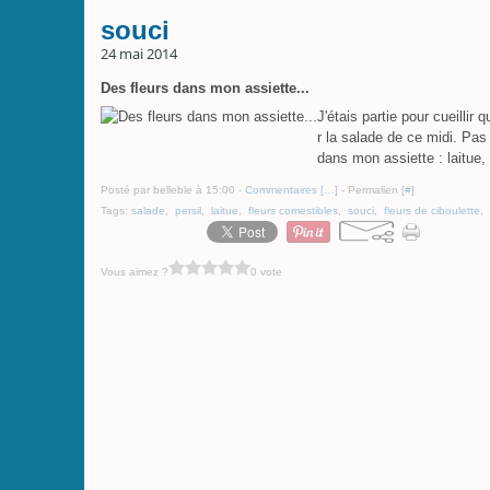
souci
24 mai 2014
Des fleurs dans mon assiette...
J'étais partie pour cueillir
r la salade de ce midi. Pas 
dans mon assiette : laitue, p
Posté par belleble à 15:00 -
Commentaires [
…
]
- Permalien [
#
]
Tags:
salade
,
persil
,
laitue
,
fleurs comestibles
,
souci
,
fleurs de ciboulette
,
Vous aimez ?
0 vote