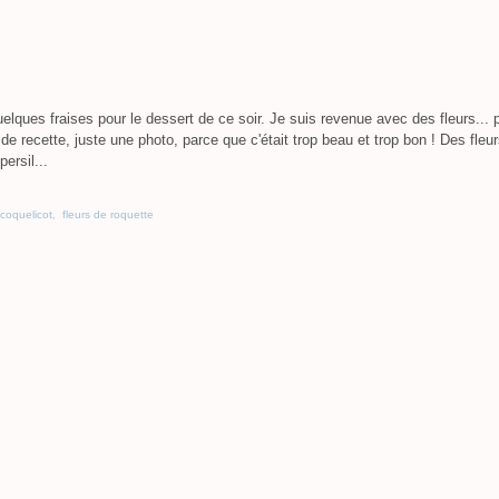
 quelques fraises pour le dessert de ce soir. Je suis revenue avec des fleurs... 
de recette, juste une photo, parce que c'était trop beau et trop bon ! Des fleu
ersil...
coquelicot
,
fleurs de roquette