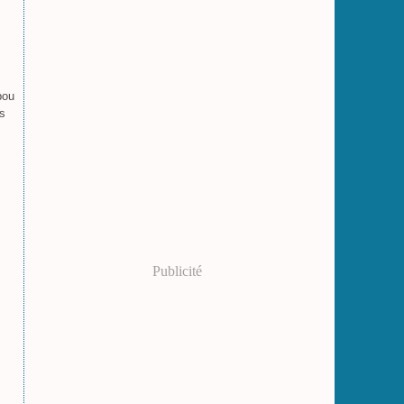
pou
rs
Publicité