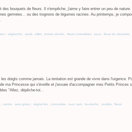
t des bouquets de fleurs. Il n'empêche, j'aime y faire entrer un peu de nature.
raines germées... ou des trognons de légumes racines. Au printemps, je comp
.
uten
,
végéta*ien
,
persil
,
millet
,
tomate séchée
,
fleurs comestibles
,
souci
,
fleurs de ciboulette
,
 les doigts comme jamais. La tentation est grande de vivre dans l'urgence. P
arde ma Princesse qui s'éveille et j'essaie d'accompagner mes Petits Princes 
bles "Allez, dépêche-toi...
,
carotte
,
sans gluten
,
végéta*ien
,
concombre
,
nuoc nam
,
bourrache
,
crudités
,
fleurs