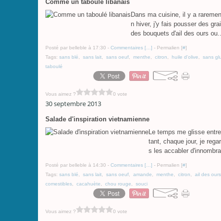
Comme un taboulé libanais
Dans ma cuisine, il y a raremen
n hiver, j'y fais pousser des g
des bouquets d'ail des ours ou..
Posté par belleble à 17:30 -
Commentaires [
…
]
- Permalien [
#
]
Tags:
sans blé
,
sans lait
,
sans oeuf
,
menthe
,
citron
,
huile d'olive
,
sans gl
taboulé
Vous aimez ?
0 vote
30 septembre 2013
Salade d'inspiration vietnamienne
Le temps me glisse entre
tant, chaque jour, je reg
s les accabler d'innombra
Posté par belleble à 14:30 -
Commentaires [
…
]
- Permalien [
#
]
Tags:
sans blé
,
sans lait
,
sans oeuf
,
amande
,
menthe
,
citron
,
ail des ours
comestibles
,
cacahuète
,
chou rouge
,
souci
Vous aimez ?
0 vote