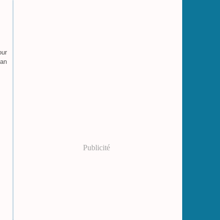
our
san
Publicité