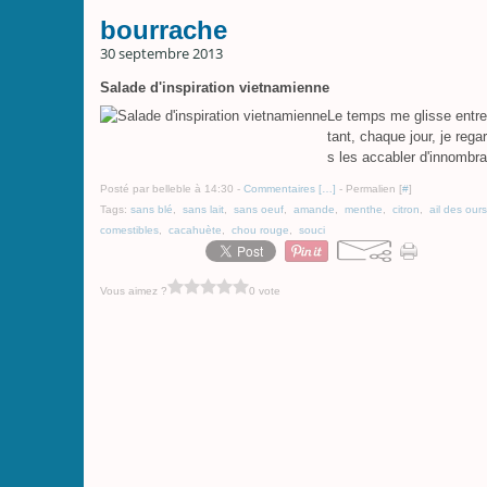
bourrache
30 septembre 2013
Salade d'inspiration vietnamienne
Le temps me glisse entre
tant, chaque jour, je reg
s les accabler d'innombra
Posté par belleble à 14:30 -
Commentaires [
…
]
- Permalien [
#
]
Tags:
sans blé
,
sans lait
,
sans oeuf
,
amande
,
menthe
,
citron
,
ail des ours
comestibles
,
cacahuète
,
chou rouge
,
souci
Vous aimez ?
0 vote