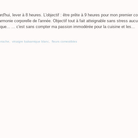
rd'hui, lever à 8 heures. L'objectif : être prête à 9 heures pour mon premier co
armonie corporelle de l'année. Objectif tout à fait atteignable sans stress aucu
que... ... c'est sans compter ma passion immodérée pour la cuisine et les...
rrache
,
vinaigre balsamique blanc
,
fleurs comestibles