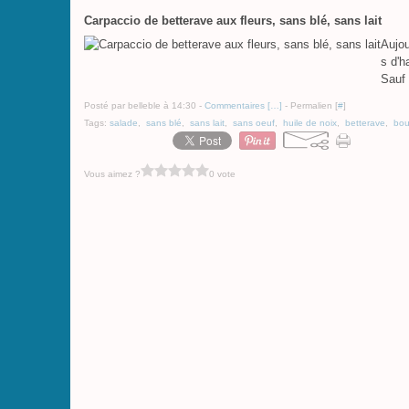
Carpaccio de betterave aux fleurs, sans blé, sans lait
Aujou
s d'h
Sauf 
Posté par belleble à 14:30 -
Commentaires [
…
]
- Permalien [
#
]
Tags:
salade
,
sans blé
,
sans lait
,
sans oeuf
,
huile de noix
,
betterave
,
bou
Vous aimez ?
0 vote