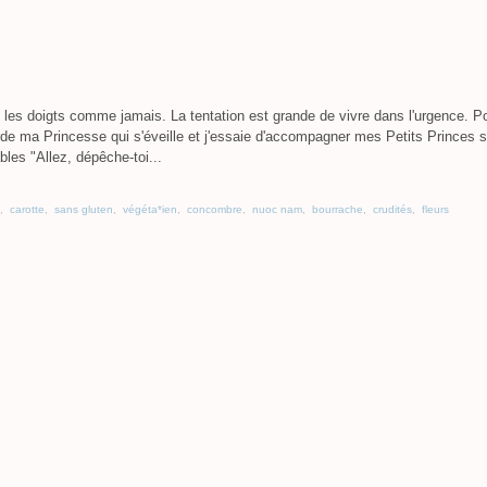
 les doigts comme jamais. La tentation est grande de vivre dans l'urgence. P
arde ma Princesse qui s'éveille et j'essaie d'accompagner mes Petits Princes 
bles "Allez, dépêche-toi...
,
carotte
,
sans gluten
,
végéta*ien
,
concombre
,
nuoc nam
,
bourrache
,
crudités
,
fleurs