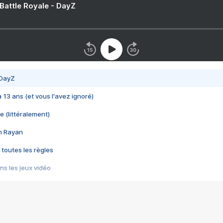
 Battle Royale - DayZ
 DayZ
 a 13 ans (et vous l'avez ignoré)
e (littéralement)
im Rayan
 toutes les règles
s les jeux vidéo
us choquant de Rockstar ? - Le scandale BULLY
e plus moche de Steam
du RÊVE tourne au CAUCHEMAR