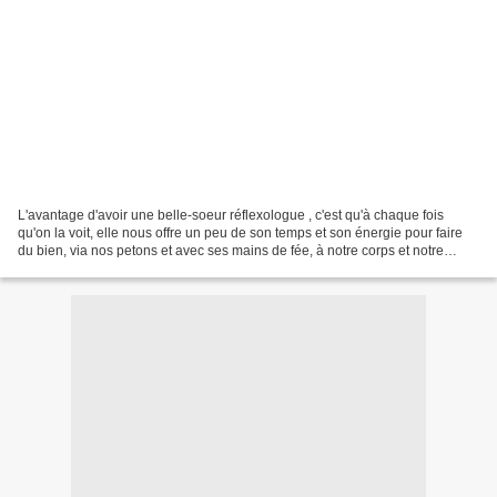
L'avantage d'avoir une belle-soeur réflexologue , c'est qu'à chaque fois
qu'on la voit, elle nous offre un peu de son temps et son énergie pour faire
du bien, via nos petons et avec ses mains de fée, à notre corps et notre
esprit. C'est elle qui m'a confié...