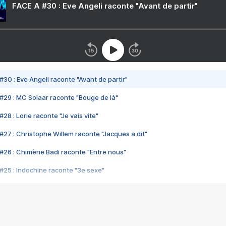
FACE A #30 : Eve Angeli raconte "Avant de partir"
#30 : Eve Angeli raconte "Avant de partir"
#29 : MC Solaar raconte "Bouge de là"
28 : Lorie raconte "Je vais vite"
#27 : Christophe Willem raconte "Jacques a dit"
#26 : Chimène Badi raconte "Entre nous"
#25 : Indochine raconte "3e sexe"
#24 : Zaho raconte "C'est chelou"
#23 : Patrick Bruel raconte "Au café des délices"
#22 : Kyo raconte "Le chemin"