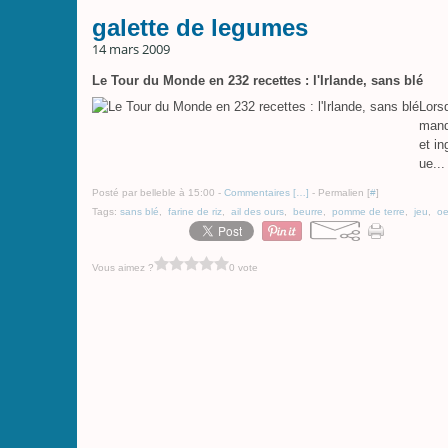
galette de legumes
14 mars 2009
Le Tour du Monde en 232 recettes : l'Irlande, sans blé
Lors
mand
et in
ue...
Posté par belleble à 15:00 -
Commentaires [
…
]
- Permalien [
#
]
Tags:
sans blé
,
farine de riz
,
ail des ours
,
beurre
,
pomme de terre
,
jeu
,
oe
Vous aimez ?
0 vote