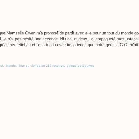
que Mamzelle Gwen m'a proposé de partir avec elle pour un tour du monde go
, je n'ai pas hésité une seconde. Ni une, ni deux, j'ai empaqueté mes ustensi
grédients fétiches et j'ai attendu avec impatience que notre gentille G.O. m'att
uf
,
Irlande
,
Tour du Monde en 232 recettes
,
galette de légumes