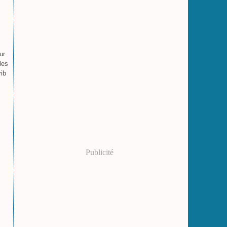
ur
les
rib
Publicité