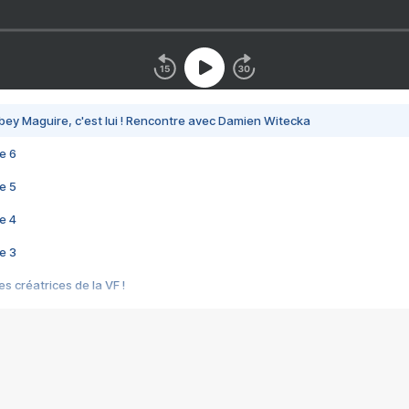
bey Maguire, c'est lui ! Rencontre avec Damien Witecka
e 6
e 5
e 4
e 3
s créatrices de la VF !
e 2
e 1
e Mektoub My Love arrive enfin ! Rencontre avec Shaïn Boumedine et Sal