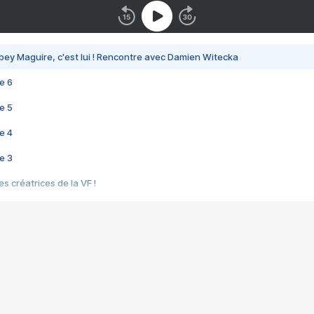
bey Maguire, c'est lui ! Rencontre avec Damien Witecka
e 6
e 5
e 4
e 3
s créatrices de la VF !
e 2
e 1
e Mektoub My Love arrive enfin ! Rencontre avec Shaïn Boumedine et Sal
i : après Toni en famille
elle réalise le bouleversant Dites lui que je l'aime