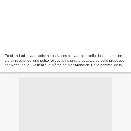
En attendant la vraie saison des fraises et avant que celle des pommes ne
tire sa révérence, une petite recette toute simple adaptée de celle proposée
par Nanoune, qui la tient elle-même de Matt Monarch. De la pomme, de la
purée de sésame et d'amande...