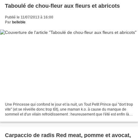
Taboulé de chou-fleur aux fleurs et abricots
Publié le 11/07/2013 à 16:00
Par
belleble
Une Princesse qui confond le jour et la nuit, un Tout Petit Prince qui "dort trop
vite" (et se réveille donc trop tôt), une maman k.o. à cause du manque de
sommeil et d'un vilain refroidissement : heureusement que l'été est enfin là -
et le congélateur...
Carpaccio de radis Red meat, pomme et avocat,