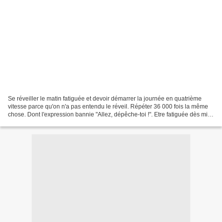
Se réveiller le matin fatiguée et devoir démarrer la journée en quatrième
vitesse parce qu'on n'a pas entendu le réveil. Répéter 36 000 fois la même
chose. Dont l'expression bannie "Allez, dépêche-toi !". Etre fatiguée dès midi
et avoir déjà hâte de se...