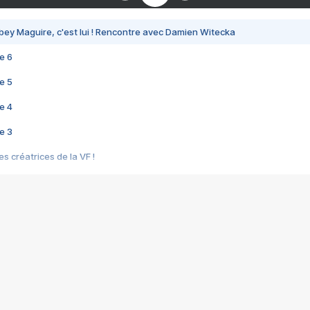
bey Maguire, c'est lui ! Rencontre avec Damien Witecka
e 6
e 5
e 4
e 3
s créatrices de la VF !
e 2
e 1
e Mektoub My Love arrive enfin ! Rencontre avec Shaïn Boumedine et Sal
i : après Toni en famille
elle réalise le bouleversant Dites lui que je l'aime
ais ! Rencontre autour de Vie privée de Rebecca Zlotowski