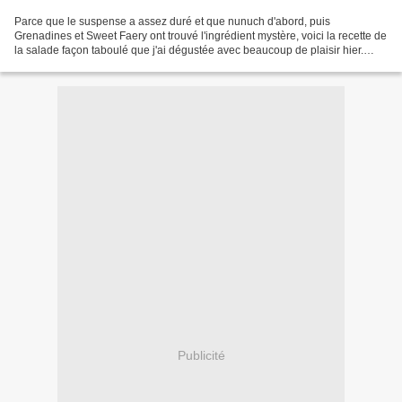
Parce que le suspense a assez duré et que nunuch d'abord, puis
Grenadines et Sweet Faery ont trouvé l'ingrédient mystère, voici la recette de
la salade façon taboulé que j'ai dégustée avec beaucoup de plaisir hier.
Nunuch , ne te reste plus qu'à m'envoyer...
Publicité