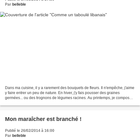
Par
belleble
Dans ma cuisine, il y a rarement des bouquets de fleurs. Il n'empêche, j'aime
y faire entrer un peu de nature. En hiver, j'y fais pousser des graines
germées... ou des trognons de légumes racines. Au printemps, je compose
des bouquets d'ail des ours ou...
Mon maraîcher est branché !
Publié le 26/02/2014 à 16:00
Par
belleble