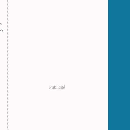
ts
occ
Publicité