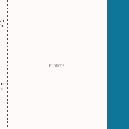
urs
'ai
Publicité
à m
ut