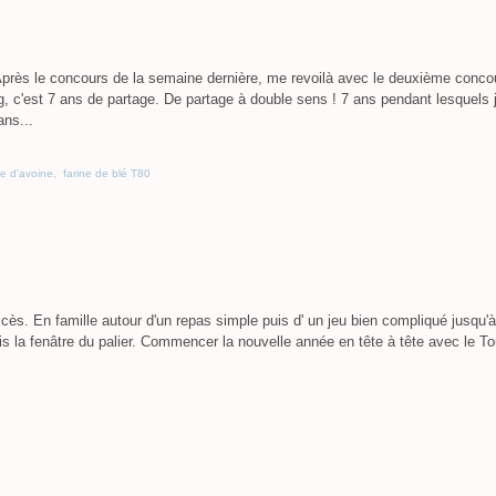
près le concours de la semaine dernière, me revoilà avec le deuxième conco
g, c'est 7 ans de partage. De partage à double sens ! 7 ans pendant lesquels j
ans...
ne d'avoine
,
farine de blé T80
cès. En famille autour d'un repas simple puis d' un jeu bien compliqué jusqu'
puis la fenâtre du palier. Commencer la nouvelle année en tête à tête avec le To