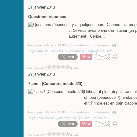
31 janvier 2013
Questions-réponses
Il y a quelques jours, Carinne m'a pro
c. Si vous avez envie d'en savoir (un p
autrement ! Cerise...
Posté par belleble à 14:30 -
Commentaires [
…
]
- Permalien [
#
]
Tags:
sans blé
,
sans lait
,
questionnaire
,
sans gluten
,
livre
Vous aimez ?
0 vote
29 janvier 2013
7 ans ! (Concours inside 3/3)
Dehors, il pleut depuis ce mat
un peu (beaucoup ?) tendance 
etit Prince est en train d'appre
Posté par belleble à 15:00 -
Commentaires [
…
]
- Permalien [
#
]
Tags:
anniversaire
,
graines de courge
,
livre
,
concours
Vous aimez ?
0 vote