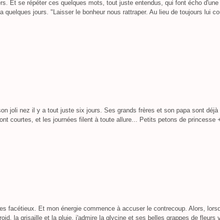
ers. Et se répéter ces quelques mots, tout juste entendus, qui font écho d'un
a quelques jours. "Laisser le bonheur nous rattraper. Au lieu de toujours lui co
n joli nez il y a tout juste six jours. Ses grands frères et son papa sont déjà
nt courtes, et les journées filent à toute allure... Petits petons de princesse +
les facétieux. Et mon énergie commence à accuser le contrecoup. Alors, lors
roid, la grisaille et la pluie, j'admire la glycine et ses belles grappes de fleurs v