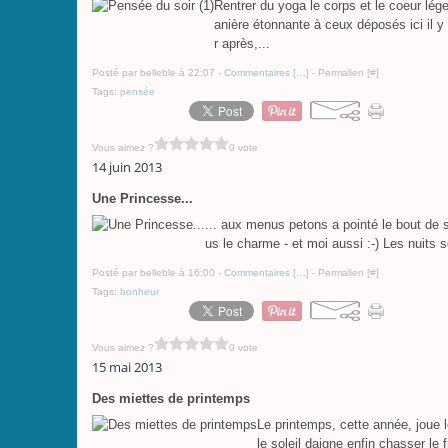
Rentrer du yoga le corps et le coeur lég
anière étonnante à ceux déposés ici il y 
r après,...
Posté par belleble à 22:07 -
Commentaires [
…
]
- Permalien [
#
]
Tags:
pensée
Vous aimez ?
0 vote
14 juin 2013
Une Princesse...
... aux menus petons a pointé le bout de so
us le charme - et moi aussi :-) Les nuits so
Posté par belleble à 16:00 -
Commentaires [
…
]
- Permalien [
#
]
Tags:
bonheur
Vous aimez ?
0 vote
15 mai 2013
Des miettes de printemps
Le printemps, cette année, joue 
le soleil daigne enfin chasser le f