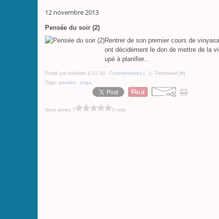
12 novembre 2013
Pensée du soir (2)
Rentrer de son premier cours de vinyasa y
ont décidément le don de mettre de la vi
upé à planifier...
Posté par belleble à 21:30 -
Commentaires [
…
]
- Permalien [
#
]
Tags:
pensée
,
yoga
Vous aimez ?
0 vote