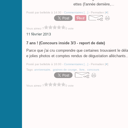
ettes (l'année dernière,...
Posté par belleble à 14:30 -
Commentaires [
…
]
- Permalien [
#
]
Vous aimez ?
0 vote
11 février 2013
7 ans ! (Concours inside 3/3 - report de date)
Parce que j'ai cru comprendre que certaines trouvaient le déla
e jolies photos et comptes rendus de dégustation alléchants..
Posté par belleble à 16:00 -
Commentaires [
…
]
- Permalien [
#
]
Tags:
anniversaire
,
graines de courge
,
livre
,
concours
Vous aimez ?
0 vote