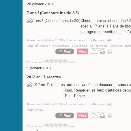
20 janvier 2013
7 ans ! (Concours inside 2/3)
Chose promise, chose due ! A
spécial "7 ans" ! 7 ans de blo
partagé mes recettes ici et 7 
Posté par belleble à 18:30 -
Commentaires [
…
]
- Permalien [
#
]
Tags:
pâte brisée
,
anniversaire
,
huile d'olive
,
son d'avoine
,
concours
,
fari
Vous aimez ?
0 vote
1 janvier 2013
2012 en 11 recettes
Terminer l'année en douceur et sans ex
inuit. Regarder les feux d'artifices de
Petit Prince...
Posté par belleble à 16:00 -
Commentaires [
…
]
- Permalien [
#
]
Tags:
voeux
Vous aimez ?
0 vote