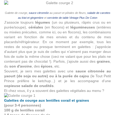
Galette de courge,
sauce citronnée
au yaourt et pétales de fleurs,
salade de carottes
au kiwi et gingembre
et
serviette de table Vintage Plus De Coton
J'associe toujours
légumes
(un ou plusieurs, râpés crus ou en
purée/soupe),
céréales
(en flocons) et
légumineuses
(entières
ou mixées précuites, comme ici, ou en flocons), les combinaisons
variant en fonction de mes envies et du contenu de mes
placards/réfrigérateur. En ce moment par exemple, tous les
restes de soupe ou presque terminent en galettes : j'apprécie
d'autant plus que je suis de celles qui n'aiment pas manger deux
fois de suite la même chose (ceci ne valant que pour les plats ne
contenant pas de chocolat !). Parfois, j'ajoute aussi des
graines
,
du
son d'avoine
, des
épices
, etc.
Souvent, je sers mes galettes avec une
sauce citronnée au
yaourt (de soja ou autre) ou à la purée de cajou
(le Tout Petit
Prince préfère le ketchup...) et je les accompagne d'une
copieuse salade de crudités
.
Et chez vous, il y a souvent des galettes végétales au menu ?
Galettes de courge aux lentilles corail et graines
(pour 3-4 personnes)
100 g de lentilles corail