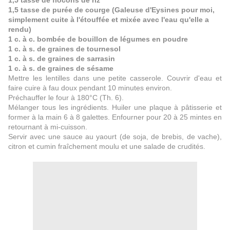
1,5 tasse de flocons de riz
1,5 tasse de purée de courge (Galeuse d'Eysines pour moi,
simplement cuite à l'étouffée et mixée avec l'eau qu'elle a
rendu)
1 c. à c. bombée de bouillon de légumes en poudre
1 c. à s. de graines de tournesol
1 c. à s. de graines de sarrasin
1 c. à s. de graines de sésame
Mettre les lentilles dans une petite casserole. Couvrir d'eau et
faire cuire à fau doux pendant 10 minutes environ.
Préchauffer le four à 180°C (Th. 6).
Mélanger tous les ingrédients. Huiler une plaque à pâtisserie et
former à la main 6 à 8 galettes. Enfourner pour 20 à 25 mintes en
retournant à mi-cuisson.
Servir avec une sauce au yaourt (de soja, de brebis, de vache),
citron et cumin fraîchement moulu et une salade de crudités.