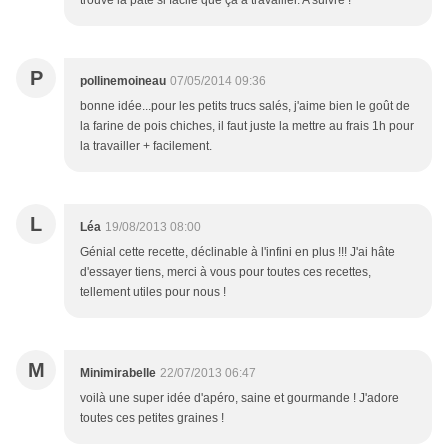
trouvé la pâte si facile que ça à travailler. A suivre !
P
pollinemoineau
07/05/2014 09:36
bonne idée...pour les petits trucs salés, j'aime bien le goût de
la farine de pois chiches, il faut juste la mettre au frais 1h pour
la travailler + facilement.
L
Léa
19/08/2013 08:00
Génial cette recette, déclinable à l'infini en plus !!! J'ai hâte
d'essayer tiens, merci à vous pour toutes ces recettes,
tellement utiles pour nous !
M
Minimirabelle
22/07/2013 06:47
voilà une super idée d'apéro, saine et gourmande ! J'adore
toutes ces petites graines !