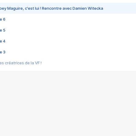
bey Maguire, c'est lui ! Rencontre avec Damien Witecka
e 6
e 5
e 4
e 3
s créatrices de la VF !
e 2
e 1
e Mektoub My Love arrive enfin ! Rencontre avec Shaïn Boumedine et Sal
i : après Toni en famille
elle réalise le bouleversant Dites lui que je l'aime
ais ! Rencontre autour de Vie privée de Rebecca Zlotowski