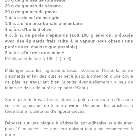
20 g de graines de tournesol
20 g de graines de sésame
20 g de graines de pavot
1 c. à c. de sel de mer gris
1/8 c. à c. de bicarbonate alimentaire
4 c. à s. d'huile d'olive
4 c. à s. de purée d'épinards (soit 100 g environ, préparée
avec des épinards frais cuits à la vapeur pour obtenir une
purée aussi épaisse que possible)
2 c. à s. d'ail des ours ciselé
Préchauffer le four à 180°C (th. 6).
Mélanger tous les ingrédients secs. Incorporer l'huile, la purée
d'épinards et l'ail des ours et pétrir jusqu'à obtention d'une boule
de pâte se travaillant bien (ajouter éventuellement un peu de
farine de riz ou de purée d'épinards/d'eau).
Sur le plan de travail fariné, étaler la pâte au rouleau à pâtisserie
sur une épaisseur de 2 mm environ. Découper les crackers à
l'aide d'une roulette ou d'emporte-pièces.
Déposer sur une plaque à pâtisserie anti-adhésive et e
nfourner
pour 10 minutes. Les crackers doivent tout juste commencer à
dorer.