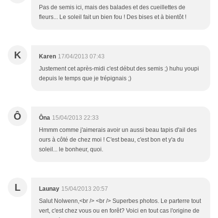
Pas de semis ici, mais des balades et des cueillettes de
fleurs... Le soleil fait un bien fou ! Des bises et à bientôt !
K
Karen
17/04/2013 07:43
Justement cet après-midi c'est début des semis ;) huhu youpi
depuis le temps que je trépignais ;)
Ô
Ôna
15/04/2013 22:33
Hmmm comme j'aimerais avoir un aussi beau tapis d'ail des
ours à côté de chez moi ! C'est beau, c'est bon et y'a du
soleil... le bonheur, quoi.
L
Launay
15/04/2013 20:57
Salut Nolwenn,<br /> <br /> Superbes photos. Le parterre tout
vert, c'est chez vous ou en forêt? Voici en tout cas l'origine de