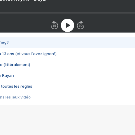
 DayZ
 a 13 ans (et vous l'avez ignoré)
e (littéralement)
im Rayan
 toutes les règles
s les jeux vidéo
us choquant de Rockstar ? - Le scandale BULLY
e plus moche de Steam
du RÊVE tourne au CAUCHEMAR