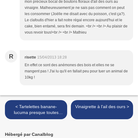
mon précieux bocal de boutons floraux d'ail des ours au
vinaigre. Malheureusement je ne sais pas comment on peut
les consommer (Joëlle me disait avec du poisson, c'est ça?).
Le clafoutis d'hier a fait notre régal encore aujourd'hui et le
cake, bien entamé, sera fini demain. <br /> <br /> Au plaisir de
vous revoir tous!<br /> <br /> Mathieu
R
risette
15/04/2013 18:28
En effet ce sont des anémones des bois et elles ne se
mangent pas ! J'ai lu qu'il en fallait peu pour tuer un animal de
10kg !
< Tartelettes banane-
Vinaigrette à l'ail des ours >
lucuma presque toutes
crues
Hébergé par Canalblog