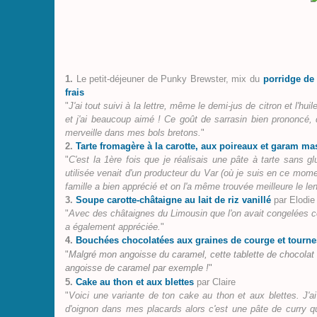
1.
Le petit-déjeuner de Punky Brewster, mix du
porridge de
frais
"
J'ai tout suivi à la lettre, même le demi-jus de citron et l'hu
et j
'ai beaucoup aimé ! Ce goût de sarrasin bien prononcé, q
merveille dans mes bols bretons.
"
2.
Tarte fromagère à la carotte, aux poireaux et garam ma
"
C'est la 1ère fois que je réalisais une pâte à tarte sans glu
utilisée venait d'un producteur du Var (où je suis en ce momen
famille a bien apprécié et on l'a même trouvée meilleure le l
3.
Soupe carotte-châtaigne au lait de riz vanillé
par Elodie
"
Avec des châtaignes du Limousin que l'on avait congelées ce
a également appréciée.
"
4.
Bouchées chocolatées aux graines de courge et tourne
"
Malgré mon angoisse du caramel, cette tablette de chocola
angoisse de caramel par exemple !
"
5.
Cake au thon et aux blettes
par Claire
"
Voici une variante de ton cake au thon et aux blettes. J'a
d'oignon dans mes placards alors c'est une pâte de curry qu