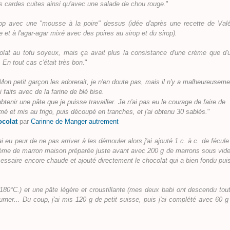
les cardes cuites ainsi qu'avec une salade de chou rouge.
"
p avec une "mousse à la poire" dessus (idée d'après une recette de Valé
de et à l'agar-agar mixé avec des poires au sirop et du sirop).
colat au tofu soyeux, mais ça avait plus la consistance d'une crème que d'
En tout cas c'était très bon.
"
on petit garçon les adorerait, je n'en doute pas, mais il n'y a malheureuseme
i faits avec de la farine de blé bise.
obtenir une pâte que je puisse travailler.
Je n'ai pas eu le courage de faire de
ilmé et mis au frigo, puis découpé en tranches, et j'ai obtenu 30 sablés.
"
ocolat
par
Carinne de Manger autrement
eu peur de ne pas arriver à les démouler alors j'ai ajouté 1 c. à c. de fécule
 crème de marron maison préparée juste avant avec 200 g de marrons sous vide
cessaire encore chaude et ajouté directement le chocolat qui a bien fondu puis
 180°C.) et une pâte légère et croustillante (mes deux babi ont descendu tout
ner... Du coup, j'ai mis 120 g de petit suisse, puis j'ai complété avec 60 g