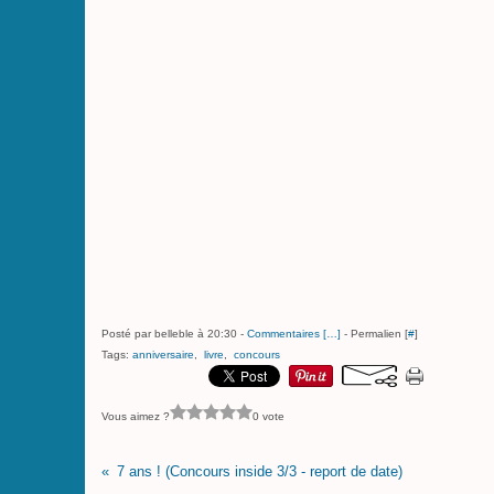
Posté par belleble à 20:30 -
Commentaires [
…
]
- Permalien [
#
]
Tags:
anniversaire
,
livre
,
concours
Vous aimez ?
0 vote
7 ans ! (Concours inside 3/3 - report de date)