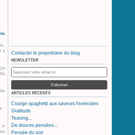
its
is,
t à
Contacter le propriétaire du blog
NEWSLETTER
'ai
 Ma
lle
ARTICLES RÉCENTS
Courge spaghetti aux saveurs hivernales
e
Gratitude
Teasing...
De douces pensées...
 ni
ins
Pensée du soir