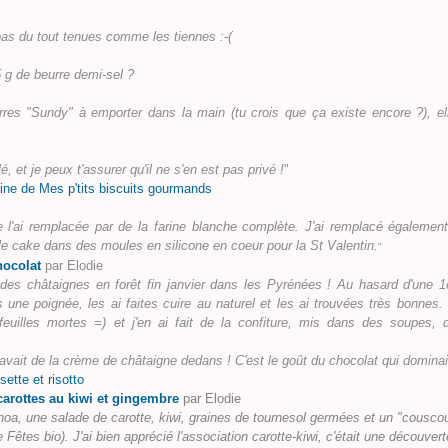
as du tout tenues comme les tiennes :-(
5 g de beurre demi-sel ?
res "Sundy" à emporter dans la main (tu crois que ça existe encore ?), el
et je peux t'assurer qu'il ne s'en est pas privé !
"
ine de Mes p'tits biscuits gourmands
 l'ai remplacée par de la farine blanche complète. J'ai remplacé également
it le cake dans des moules en silicone en coeur pour la St Valentin.
"
hocolat
par Elodie
es châtaignes en forêt fin janvier dans les Pyrénées ! Au hasard d'une 1
s une poignée, les ai faites cuire au naturel et les ai trouvées très bonnes.
euilles mortes =) et j'en ai fait de la confiture, mis dans des soupes, 
y avait de la crème de châtaigne dedans ! C'est le goût du chocolat qui dominai
sette et risotto
carottes au kiwi et gingembre
par Elodie
a, une salade de carotte, kiwi, graines de tournesol germées et un "cousco
de
Fêtes bio
). J'ai bien apprécié l'association carotte-kiwi, c'était une découvert