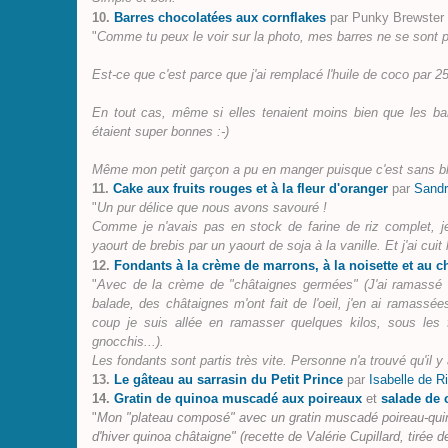
10.
Barres chocolatées aux cornflakes
par
Punky Brewster
"
Comme tu peux le voir sur la photo, mes barres ne se sont p
Est-ce que c'est parce que j'ai remplacé l'huile de coco par 2
En tout cas, même si elles tenaient moins bien que les bar
étaient super bonnes :-)
Même mon petit garçon a pu en manger puisque c'est sans blé, 
11.
Cake aux fruits rouges et à la fleur d'oranger
par
Sandr
"
Un pur délice que nous avons savouré !
Comme je n'avais pas en stock de farine de riz complet, je
yaourt de brebis par un yaourt de soja à la vanille. Et j'ai cu
12.
Fondants à la crème de marrons, à la noisette et au c
"
Avec de la crème de "châtaignes germées" (J'ai ramassé d
balade, des châtaignes m'ont fait de l'oeil, j'en ai ramassée
coup je suis allée en ramasser quelques kilos, sous les f
gnocchis...).
Les fondants sont partis très vite. Personne n'a trouvé qu'il 
13.
Le gâteau au sarrasin du Petit Prince
par
Isabelle de Ri
14.
Gratin de quinoa muscadé aux poireaux
et
salade de 
"
Mon "plateau composé" avec un gratin muscadé poireau-quino
d'hiver quinoa châtaigne" (recette de Valérie Cupillard, tirée 