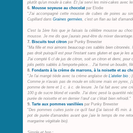
plutôt qu'un moule à cake. Et j'ai servi les mini-cakes avec 
6.
Mousse soyeuse au chocolat
par Elodie
"
J'ai accompagné cette mousse de cubes de poires au siro
Cupillard dans
Graines germées
, c'est un flan au lait d'aman
C'est la 1ère fois que je faisais la célèbre mousse au cho
mousse. Je me dis que j'aurais peut-être du mixer davantage. 
7.
Biscuits tout citron
par Punky Brewster
"
Ma fille et moi aimons beaucoup ces sablés bien citronnés. M
pas droit puisqu'il est pour l'instant sans gluten et que je les a
J'ai compté 6 cl de jus de citron, soit un citron et demi, pour 
jolis petits sablés à l'emporte-pièce... J'ai formé un boudin, f
8.
Fondants à la crème de marrons, à la noisette et au ch
"
Je l'ai mangé tiède avec ta crème anglaise de
L'atelier bio
;-)
Comme je n'avais pas de moule en silicone mais en pyrex, j'ai 
pomme de terre et 1 c. à c. de levure. Je l'ai fait avec une
100 g de sucre blond et vanille. J'ai donc pesé la quantité né
purée de noisette et en dernier l’œuf car c'était bien refroidi.
"
9.
Tarte aux pommes vanillées
par
Punky Brewster
"
Des pommes cuites juste ce qu'il faut (j'ai laissé 45 min. à
pot de purée d'amandes avant que j'aie le temps de me retour
margarine végétale bio).
Simple et bon.
"