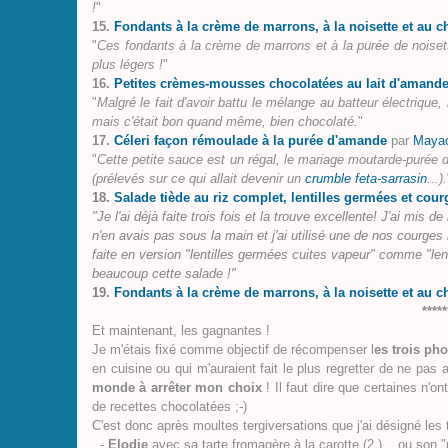
!
"
15.
Fondants à la crème de marrons, à la noisette et au c
"
Ces fondants à la crème de marrons et à la purée de noisett
plus légers !
"
16.
Petites crèmes-mousses chocolatées au lait d'amand
"
Malgré le fait d'avoir battu le mélange au batteur électrique,
mais c'était bon quand même, bien chocolaté.
"
17.
Céleri façon rémoulade à la purée d'amande
par
Mayac
"
Cette petite sauce est un régal, le mariage moutarde-purée d
(prélevés sur ce qui allait devenir un
crumble feta-sarrasin
...).
18.
Salade tiède au riz complet, lentilles germées et courg
"Je l'ai déjà faite trois fois et la trouve excellente! J'ai mis
n'en avais pas sous la main et j'ai utilisé une de nos courges b
faite en version "lentilles germées cuites vapeur" comme "le
beaucoup cette salade !"
19.
Fondants à la crème de marrons, à la noisette et au c
*****
Et maintenant, les gagnantes !
Je m'étais fixé comme objectif de récompenser l
es trois pho
en cuisine ou qui m'auraient fait le plus regretter de ne pas av
monde à arrêter mon choix
! Il faut dire que certaines n'o
de recettes chocolatées ;-)
C'est donc après moultes tergiversations que j'ai désigné les 
-
Elodie
avec sa tarte fromagère à la carotte (2.)... ou son "