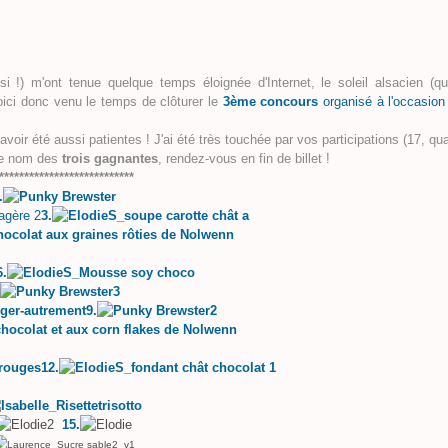
i !) m'ont tenue quelque temps éloignée d'Internet, le soleil alsacien (qu
oici donc venu le temps de clôturer le
3ème concours
organisé à l'occasion
'avoir été aussi patientes ! J'ai été très touchée par vos participations (17, qu
 le nom des
trois gagnantes
, rendez-vous en fin de billet !
***************************
.
3.
6.
9.
12.
15.