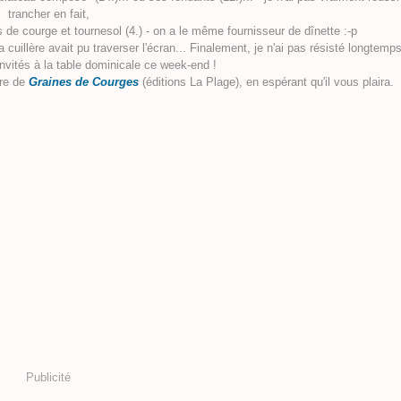
trancher en fait,
e courge et tournesol (4.) - on a le même fournisseur de dînette :-p
uillère avait pu traverser l'écran... Finalement, je n'ai pas résisté longtemps
nvités à la table dominicale ce week-end !
re de
Graines de Courges
(
éditions La Plage), en espérant qu'il vous plaira.
Publicité