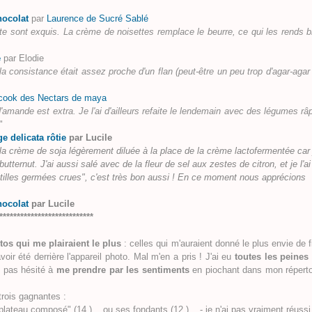
hocolat
par
Laurence de Sucré Sablé
e sont exquis. La crème de noisettes remplace le beurre, ce qui les rends b
e
par Elodie
 la consistance était assez proche d'un flan (peut-être un peu trop d'agar-agar 
ook des Nectars de maya
'amande est extra. Je l'ai d'ailleurs refaite le lendemain avec des légumes râ
"
e delicata rôtie
par Lucile
 de la crème de soja légèrement diluée à la place de la crème lactofermentée car 
utternut. J'ai aussi salé avec de la fleur de sel aux zestes de citron, et je l'ai
ntilles germées crues", c'est très bon aussi ! En ce moment nous apprécions
hocolat
par Lucile
***************************
tos qui me plairaient le plus
: celles qui m'auraient donné le plus envie de fi
oir été derrière l'appareil photo
. Mal m'en a pris ! J'ai eu
toutes les peines
nt pas hésité à
me prendre par les sentiments
en piochant dans mon réperto
trois gagnantes :
plateau composé" (14.)... ou ses fondants (12.)... - je n'ai pas vraiment réussi