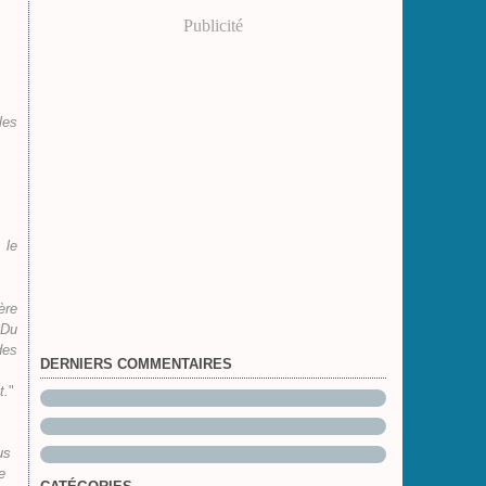
Publicité
les
 le
ère
 Du
des
DERNIERS COMMENTAIRES
t.
"
us
e