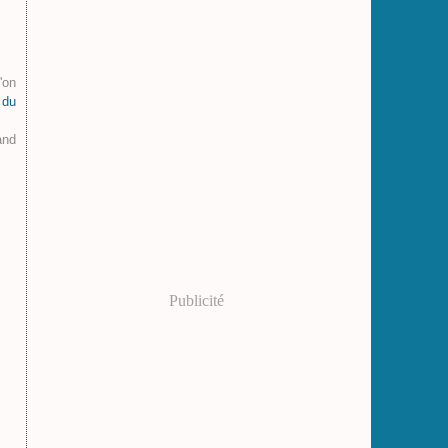
'on
 du
and
Publicité