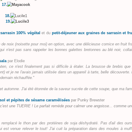
17.
18.
19.
 sarrasin 100% végétal
et du
petit-déjeuner aux graines de sarrasin et fru
ile de noix (noisette pour moi) en option, avec une délicieuse comice en fruit fra
ui n'est pas sans rappeler les bonnes galettes bretonnes au blé noir, collai
sala
par Elodie
ten, ce n'est finalement pas si difficile à étaler. La brousse de brebis que j
t) et je ne l'avais jamais utilisée dans un appareil à tarte, belle découverte.
endemain réchauffée.
"
t automne. J'ai été étonnée de la saveur sucrée de cette soupe, que ma fami
sol et pépites de sésame caramélisées
par Punky Brewster
t c'est une TUERIE ! Le parfait remède pour calmer une angoisse... comme un
i remplacé le thon par des protéines de soja déshydraté. Pas d'ail des ours
i est venue relever le tout! J'ai cuit la préparation dans des moules à muff