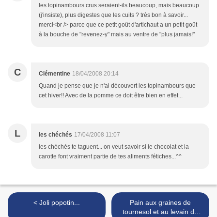
les topinambours crus seraient-ils beaucoup, mais beaucoup
(j'insiste), plus digestes que les cuits ? très bon à savoir...
merci<br /> parce que ce petit goût d'artichaut a un petit goût
à la bouche de "revenez-y" mais au ventre de "plus jamais!"
C
Clémentine
18/04/2008 20:14
Quand je pense que je n'ai découvert les topinambours que
cet hiver!! Avec de la pomme ce doit être bien en effet...
L
les chéchés
17/04/2008 11:07
les chéchés te taguent... on veut savoir si le chocolat et la
carotte font vraiment partie de tes aliments fétiches...^^
< Joli popotin...
Pain aux graines de
tournesol et au levain de