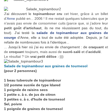
J'ai découvert le
topinambour cru
cet hiver, grâce à un billet
d'
Anne
publié en... 2006 ! Il me restait quelques tubercules que je
n'avais pas envie de consommer cuits (parce que, si j'adore leur
petit goût d'artichaut
, ils ne me réussissent pas du tout, du
tout). J'ai testé la
salade de topinambour aux graines de
courge
d'Anne, elle a tout de suite été adoptée. Depuis, je l'ai
refaite de nombreuses fois à l'identique...
... Jusqu'à hier où j'ai eu envie de changement : de
craquant
et
de
croquan
t toujours, mais aussi de
sucré-salé
et d'
acidulé
.
Le résultat ? Un
vrai petit délice
:-)))
Salade de topinambour aux graines de tournesol
(pour 2 personnes)
1 beau tubercule de topinambour
1/2 pomme sucrée de type Idared
1 poignée de raisins secs
1 petite c. à c. de jus de citron
3 petites c. à c. d'huile de tournesol
Sel, poivre
1 poignée de graines de tournesol