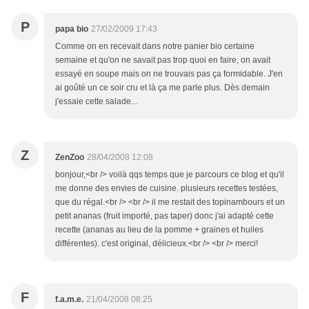
P
papa bio
27/02/2009 17:43
Comme on en recevait dans notre panier bio certaine
semaine et qu'on ne savait pas trop quoi en faire, on avait
essayé en soupe mais on ne trouvais pas ça formidable. J'en
ai goûté un ce soir cru et là ça me parle plus. Dès demain
j'essaie cette salade...
Z
ZenZoo
28/04/2008 12:08
bonjour,<br /> voilà qqs temps que je parcours ce blog et qu'il
me donne des envies de cuisine. plusieurs recettes testées,
que du régal.<br /> <br /> il me restait des topinambours et un
petit ananas (fruit importé, pas taper) donc j'ai adapté cette
recette (ananas au lieu de la pomme + graines et huiles
différentes). c'est original, délicieux.<br /> <br /> merci!
F
f.a.m.e.
21/04/2008 08:25