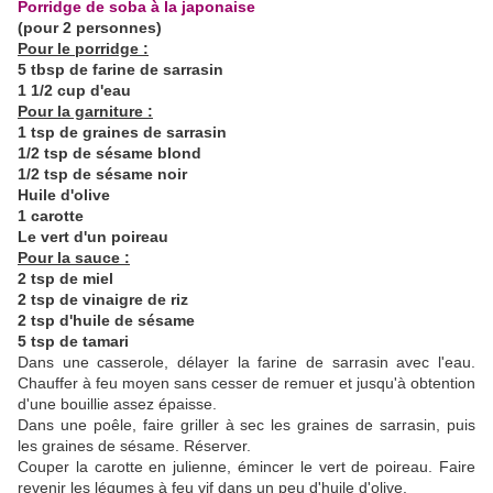
Porridge de soba à la japonaise
(pour 2 personnes)
Pour le porridge :
5 tbsp de farine de sarrasin
1 1/2 cup d'eau
Pour la garniture :
1 tsp de graines de sarrasin
1/2 tsp de sésame blond
1/2 tsp de sésame noir
Huile d'olive
1 carotte
Le vert d'un poireau
Pour la sauce :
2 tsp de miel
2
tsp
de vinaigre de riz
2
tsp
d'huile de sésame
5
tsp
de tamari
Dans une casserole, délayer la farine de sarrasin avec l'eau.
Chauffer à feu moyen sans cesser de remuer et jusqu'à obtention
d'une bouillie assez épaisse.
Dans une poêle, faire griller à sec les graines de sarrasin, puis
les graines de sésame. Réserver.
Couper la carotte en julienne, émincer le vert de poireau. Faire
revenir les légumes à feu vif dans un peu d'huile d'olive.