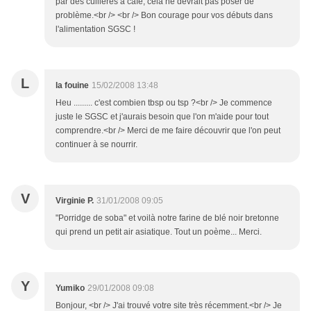
par des cuillères à café, cela ne devrait pas poser de
problème.<br /> <br /> Bon courage pour vos débuts dans
l'alimentation SGSC !
L
la fouine
15/02/2008 13:48
Heu ......... c'est combien tbsp ou tsp ?<br /> Je commence
juste le SGSC et j'aurais besoin que l'on m'aide pour tout
comprendre.<br /> Merci de me faire découvrir que l'on peut
continuer à se nourrir.
V
Virginie P.
31/01/2008 09:05
"Porridge de soba" et voilà notre farine de blé noir bretonne
qui prend un petit air asiatique. Tout un poème... Merci.
Y
Yumiko
29/01/2008 09:08
Bonjour, <br /> J'ai trouvé votre site très récemment.<br /> Je