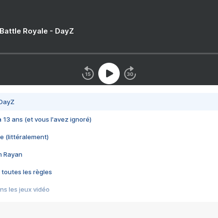
 Battle Royale - DayZ
 DayZ
 a 13 ans (et vous l'avez ignoré)
e (littéralement)
im Rayan
 toutes les règles
s les jeux vidéo
us choquant de Rockstar ? - Le scandale BULLY