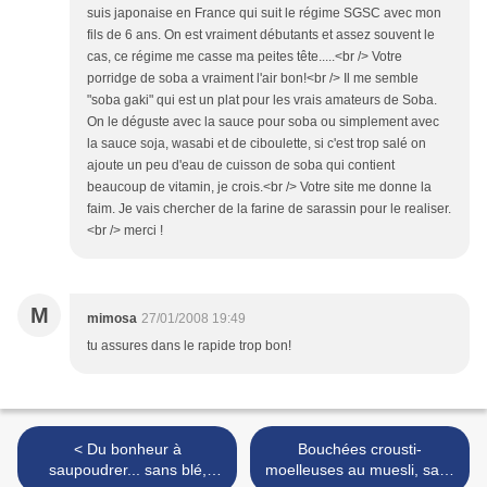
suis japonaise en France qui suit le régime SGSC avec mon
fils de 6 ans. On est vraiment débutants et assez souvent le
cas, ce régime me casse ma peites tête.....<br /> Votre
porridge de soba a vraiment l'air bon!<br /> Il me semble
"soba gaki" qui est un plat pour les vrais amateurs de Soba.
On le déguste avec la sauce pour soba ou simplement avec
la sauce soja, wasabi et de ciboulette, si c'est trop salé on
ajoute un peu d'eau de cuisson de soba qui contient
beaucoup de vitamin, je crois.<br /> Votre site me donne la
faim. Je vais chercher de la farine de sarassin pour le realiser.
<br /> merci !
M
mimosa
27/01/2008 19:49
tu assures dans le rapide trop bon!
< Du bonheur à
Bouchées crousti-
saupoudrer... sans blé,
moelleuses au muesli, sans