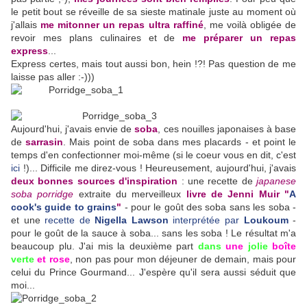
le petit bout se réveille de sa sieste matinale juste au moment où
j'allais
me mitonner un repas ultra raffiné
, me voilà obligée de
revoir mes plans culinaires et de
me préparer un repas
express
...
Express certes, mais tout aussi bon, hein !?! Pas question de me
laisse pas aller :-)))
Aujourd'hui, j'avais envie de
soba
, ces nouilles japonaises à base
de
sarrasin
. Mais point de soba dans mes placards - et point le
temps d'en confectionner moi-même (si le coeur vous en dit, c'est
ici
!)... Difficile me direz-vous ! Heureusement, aujourd'hui, j'avais
deux bonnes sources d'inspiration
: une recette de
japanese
soba porridge
extraite du merveilleux
livre de Jenni Muir "
A
cook's guide to grains
"
- pour le goût des soba sans les soba -
et une
recette de
Nigella Lawson
interprétée par
Loukoum
-
pour le goût de la sauce à soba... sans les soba ! Le résultat m'a
beaucoup plu. J'ai mis la deuxième part
dans
une
jolie
boîte
verte
et rose
, non pas pour mon déjeuner de demain, mais pour
celui du Prince Gourmand... J'espère qu'il sera aussi séduit que
moi...