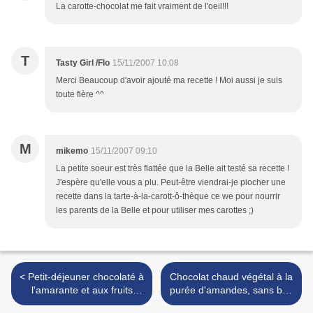
La carotte-chocolat me fait vraiment de l'oeil!!!
T
Tasty Girl /Flo
15/11/2007 10:08
Merci Beaucoup d'avoir ajouté ma recette ! Moi aussi je suis
toute fière ^^
M
mikemo
15/11/2007 09:10
La petite soeur est très flattée que la Belle ait testé sa recette !
J'espère qu'elle vous a plu. Peut-être viendrai-je piocher une
recette dans la tarte-à-la-carott-ô-thèque ce we pour nourrir
les parents de la Belle et pour utiliser mes carottes ;)
< Petit-déjeuner chocolaté à
Chocolat chaud végétal à la
l'amarante et aux fruits
purée d'amandes, sans blé,
secs, sans blé, sans lait : la
sans lait >