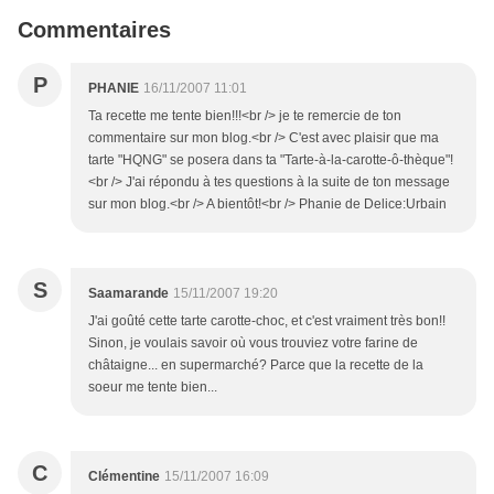
Commentaires
P
PHANIE
16/11/2007 11:01
Ta recette me tente bien!!!<br /> je te remercie de ton
commentaire sur mon blog.<br /> C'est avec plaisir que ma
tarte "HQNG" se posera dans ta "Tarte-à-la-carotte-ô-thèque"!
<br /> J'ai répondu à tes questions à la suite de ton message
sur mon blog.<br /> A bientôt!<br /> Phanie de Delice:Urbain
S
Saamarande
15/11/2007 19:20
J'ai goûté cette tarte carotte-choc, et c'est vraiment très bon!!
Sinon, je voulais savoir où vous trouviez votre farine de
châtaigne... en supermarché? Parce que la recette de la
soeur me tente bien...
C
Clémentine
15/11/2007 16:09