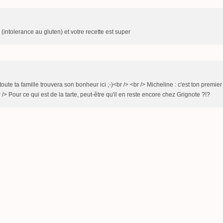
 (intolerance au gluten) et votre recette est super
ute ta famille trouvera son bonheur ici ;-)<br /> <br /> Micheline : c'est ton premier
r /> Pour ce qui est de la tarte, peut-être qu'il en reste encore chez Grignote ?!?