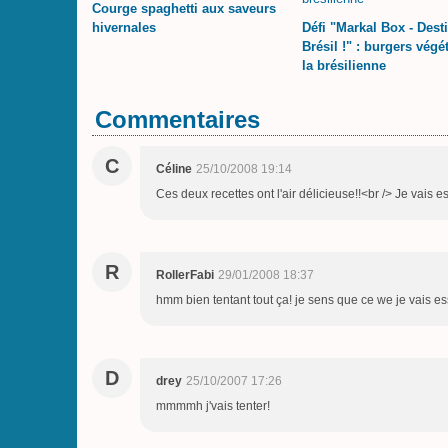
Courge spaghetti aux saveurs
hivernales
Défi "Markal Box - Dest
Brésil !" : burgers végé
la brésilienne
Commentaires
C
Céline
25/10/2008 19:14
Ces deux recettes ont l'air délicieuse!!<br /> Je vais es
R
RollerFabi
29/01/2008 18:37
hmm bien tentant tout ça! je sens que ce we je vais ess
D
drey
25/10/2007 17:26
mmmmh j'vais tenter!