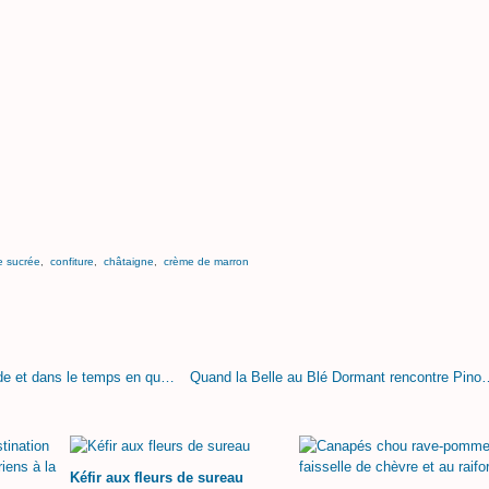
te sucrée
,
confiture
,
châtaigne
,
crème de marron
Escapade parisienne, ou comment voyager autour du monde et dans le temps en quatre jours
Quand la Belle au Blé Dormant
Kéfir aux fleurs de sureau