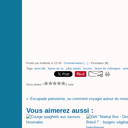
Posté par belleble à 15:30 -
Commentaires [
…
]
- Permalien [
#
]
Tags:
sans blé
,
farine de riz
,
pâte brisée
,
beurre
,
farine de châtaigne
,
tar
Vous aimez ?
0 vote
Vous aimerez aussi :