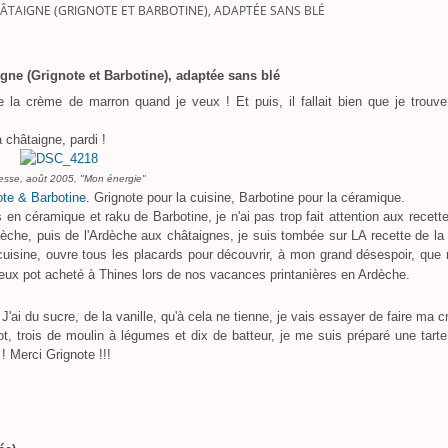
ÂTAIGNE (GRIGNOTE ET BARBOTINE), ADAPTÉE SANS BLÉ
gne (Grignote et Barbotine), adaptée sans blé
 la crème de marron quand je veux ! Et puis, il fallait bien que je trouv
 châtaigne, pardi !
esse, août 2005, "Mon énergie"
ote & Barbotine
. Grignote pour la cuisine, Barbotine pour la céramique.
en céramique et raku de Barbotine, je n'ai pas trop fait attention aux recett
Ardèche, puis de l'Ardèche aux châtaignes, je suis tombée sur LA recette de la 
a cuisine, ouvre tous les placards pour découvrir, à mon grand désespoir, que
ieux pot acheté à Thines lors de nos vacances printanières en Ardèche.
'ai du sucre, de la vanille, qu'à cela ne tienne, je vais essayer de faire ma 
, trois de moulin à légumes et dix de batteur, je me suis préparé une tarte
 Merci Grignote !!!