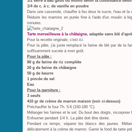
1/2 verre d'eau (plus ou moins selon la consistance désir
1/4 de c. à c. de vanille en poudre
Dans une casserole, chauffer à feu doux le sucre, l'eau et la 
Réduire les marrons en purée fine à l'aide d'un moulin à lé
minutes.
Tarte merveilleuse à la châtaigne
, adaptée sans blé d'apr
Pour la recette originale, c'est
ici
.
Pour la pâte, j'ai juste remplacé la farine de blé par de la fa
suffisamment sucrée à mon goût.
Pour la pâte :
80 g de farine de riz complète
20 g de farine de châtaigne
50 g de beurre
1 pincée de sel
Eau
Pour la garniture :
3 oeufs
410 gr de crème de marron maison (voir ci-dessus)
Préchauffer le four Th. 5-6 (150-180 °C).
Mélanger les farines et le sel. Du bout des doigts, incorporer 
Enfourner pendant 1/4 h. La pâte doit être dorée.
Pendant ce temps, séparer les blancs des jaunes. Mélang
délicatement à la crème de marron. Garnir le fond de tarte pré