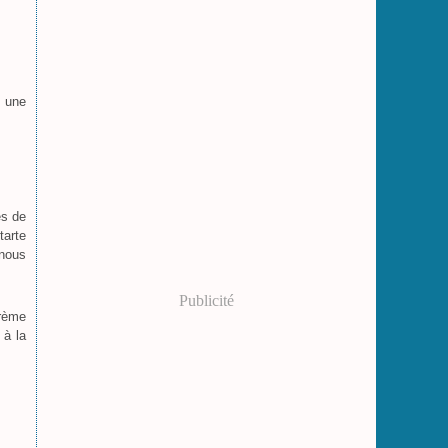
e une
es de
tarte
 nous
Publicité
crème
 à la