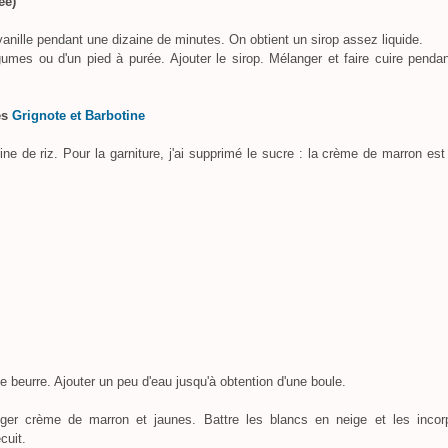
ée)
vanille pendant une dizaine de minutes. On obtient un sirop assez liquide.
gumes ou d'un pied à purée. Ajouter le sirop. Mélanger et faire cuire penda
ès
Grignote et Barbotine
rine de riz. Pour la garniture, j'ai supprimé le sucre : la crème de marron est
le beurre. Ajouter un peu d'eau jusqu'à obtention d'une boule.
er crème de marron et jaunes. Battre les blancs en neige et les incor
cuit.