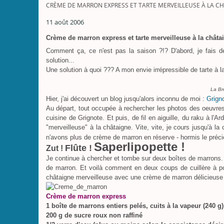
CRÈME DE MARRON EXPRESS ET TARTE MERVEILLEUSE À LA CH
11 août 2006
Crème de marron express et tarte merveilleuse à la châtai
Comment ça, ce n'est pas la saison ?!? D'abord, je fais de
solution...
Une solution à quoi ??? A mon envie irrépressible de tarte à la
La Br
Hier, j'ai découvert un blog jusqu'alors inconnu de moi :
Grign
Au départ, tout occupée à rechercher les photos des oeuvres 
cuisine de Grignote. Et puis, de fil en aiguille, du raku à l'
"merveilleuse" à la châtaigne. Vite, vite, je cours jusqu'à l
n'avons plus de crème de marron en réserve - hormis le préc
Saperlipopette !
Flûte !
Zut !
Je continue à chercher et tombe sur deux boîtes de marrons. J
de marron. Et voilà comment en deux coups de cuillère à pot
châtaigne merveilleuse avec une crème de marron délicieuse !
Crème de marron express
1 boîte de marrons entiers pelés, cuits à la vapeur (240 g)
200 g de sucre roux non raffiné