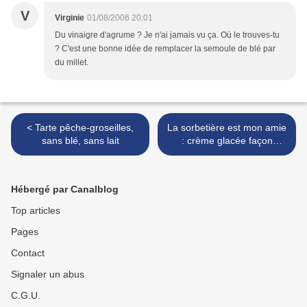
V
Virginie
01/08/2006 20:01
Du vinaigre d'agrume ? Je n'ai jamais vu ça. Où le trouves-tu
? C'est une bonne idée de remplacer la semoule de blé par
du millet.
< Tarte pêche-groseilles,
La sorbetière est mon amie
sans blé, sans lait
: crème glacée façon
Bounty, sans blé, sans lait >
Hébergé par Canalblog
Top articles
Pages
Contact
Signaler un abus
C.G.U.