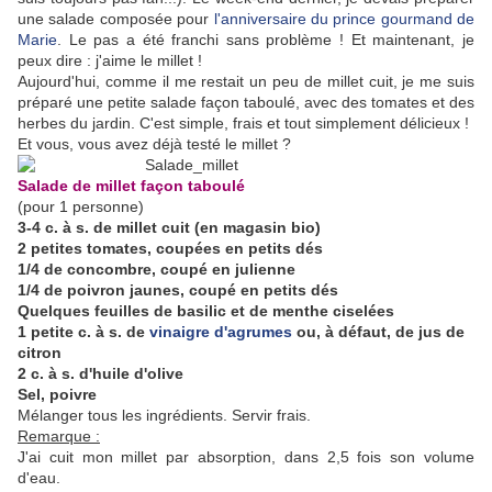
une salade composée pour
l'anniversaire du prince gourmand de
Marie
. Le pas a été franchi sans problème ! Et maintenant, je
peux dire : j'aime le millet !
Aujourd'hui, comme il me restait un peu de millet cuit, je me suis
préparé une petite salade façon taboulé, avec des tomates et des
herbes du jardin. C'est simple, frais et tout simplement délicieux !
Et vous, vous avez déjà testé le millet ?
Salade de millet façon taboulé
(pour 1 personne)
3-4 c. à s. de millet cuit (en magasin bio)
2 petites tomates, coupées en petits dés
1/4 de concombre, coupé en julienne
1/4 de poivron jaunes, coupé en petits dés
Quelques feuilles de basilic et de menthe ciselées
1 petite c. à s. de
vinaigre d'agrumes
ou, à défaut, de jus de
citron
2 c. à s. d'huile d'olive
Sel, poivre
Mélanger tous les ingrédients. Servir frais.
Remarque :
J'ai cuit mon millet par absorption, dans 2,5 fois son volume
d'eau.