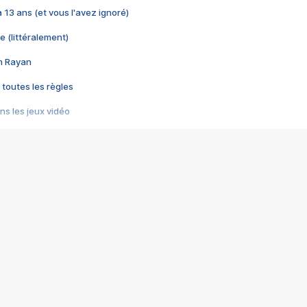
 a 13 ans (et vous l'avez ignoré)
e (littéralement)
im Rayan
 toutes les règles
s les jeux vidéo
us choquant de Rockstar ? - Le scandale BULLY
e plus moche de Steam
du RÊVE tourne au CAUCHEMAR
pendant 8 heures
it… à tort
umiliés par un jeu vidéo
ire - Final Fantasy 8